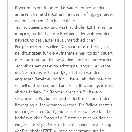
Bisher muss der Roboter das Bauteil immer wieder
anhalten, damit die Aufnahmen des Prüflings gemacht
werden können. Durch eine neue
Technologieentwicklung des Fraunhofer EZRT ist es nun
möglich, hochaufgelöste Röntgenbilder während der
Bewegung des Bauteils aus unterschiedlichen
Perspektiven zu erstellen. Das spart drastisch Zeit, die
Belichtungszeit für die Aufnahme einer Position dauert
nun nur rund fünf Millisekunden – mit herkömmlicher
Technik dauert das etwa achtzigmal länger. Der Name
des Verfahrens, »Dragonfly«, leitet sich von der
englischen Bezeichnung für »Libelle« ab; das Insekt ist
schnell und wendig und kann seine Bewegungsrichtung
abrupt ändern. Ein Roboter dreht die Prüfteile in
verschiedene Positionen, wobei die Bilder noch in der
Bewegung aufgenommen werden. Die Belichtungszeit
der eingesetzten Röntgenquelle ist so kurz wie bei der
herkömmlichen Fotografie. Zusätzlich zeichnet sich der
eingesetzte XEye-Detektor (ebenfalls eine Entwicklung
des Fraunhofer EZRT) durch eine spontane und frei