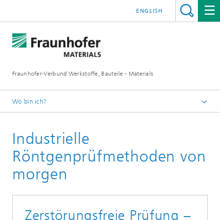
ENGLISH
Fraunhofer-Verbund Werkstoffe, Bauteile - Materials
Wo bin ich?
Deutsch
Industrielle
Mobilität
Röntgenprüfmethoden von
morgen
Zerstörungsfreie Prüfung –