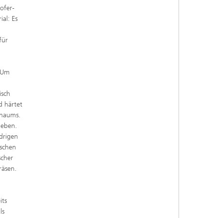
ofer-
al: Es
für
. Um
isch
d härtet
chaums.
geben.
edrigen
ischen
scher
räsen.
its
ls