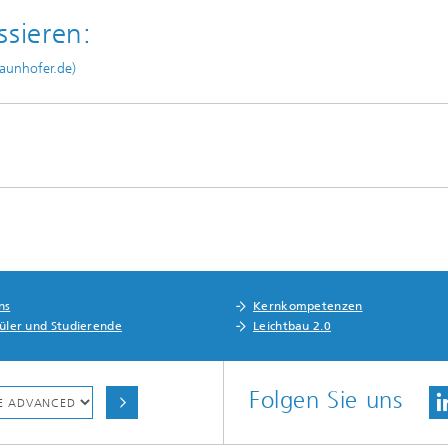
ssieren:
aunhofer.de)
ns
Kernkompetenzen
hüler und Studierende
Leichtbau 2.0
Folgen Sie uns