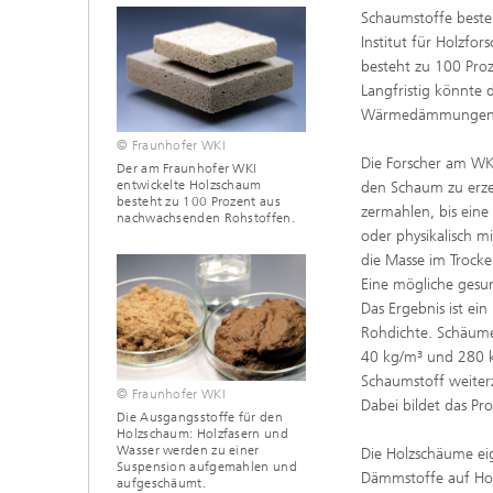
Schaumstoffe beste
Institut für Holzfo
besteht zu 100 Proz
Langfristig könnte 
Wärmedämmungen, V
© Fraunhofer WKI
Die Forscher am WKI
Der am Fraunhofer WKI
entwickelte Holzschaum
den Schaum zu erzeu
besteht zu 100 Prozent aus
zermahlen, bis eine
nachwachsenden Rohstoffen.
oder physikalisch m
die Masse im Trock
Eine mögliche gesun
Das Ergebnis ist ein
Rohdichte. Schäume 
40 kg/m³ und 280 kg
Schaumstoff weiterz
© Fraunhofer WKI
Dabei bildet das Pr
Die Ausgangsstoffe für den
Holzschaum: Holzfasern und
Wasser werden zu einer
Die Holzschäume eig
Suspension aufgemahlen und
Dämmstoffe auf Holz
aufgeschäumt.