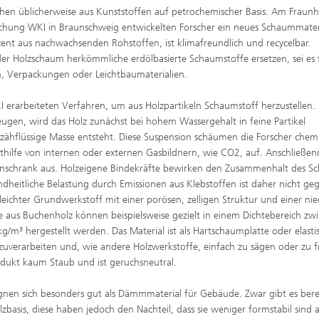
hen üblicherweise aus Kunststoffen auf petrochemischer Basis. Am Fraunh
rschung WKI in Braunschweig entwickelten Forscher ein neues Schaummateri
ent aus nachwachsenden Rohstoffen, ist klimafreundlich und recycelbar.
der Holzschaum herkömmliche erdölbasierte Schaumstoffe ersetzen, sei es 
erpackungen oder Leichtbaumaterialien.
 erarbeiteten Verfahren, um aus Holzpartikeln Schaumstoff herzustellen
gen, wird das Holz zunächst bei hohem Wassergehalt in feine Partikel
 zähflüssige Masse entsteht. Diese Suspension schäumen die Forscher chem
ithilfe von internen oder externen Gasbildnern, wie CO2, auf. Anschließen
enschrank aus. Holzeigene Bindekräfte bewirken den Zusammenhalt des S
dheitliche Belastung durch Emissionen aus Klebstoffen ist daher nicht ge
 leichter Grundwerkstoff mit einer porösen, zelligen Struktur und einer ni
aus Buchenholz können beispielsweise gezielt in einem Dichtebereich zw
/m³ hergestellt werden. Das Material ist als Hartschaumplatte oder elasti
uverarbeiten und, wie andere Holzwerkstoffe, einfach zu sägen oder zu f
odukt kaum Staub und ist geruchsneutral.
nen sich besonders gut als Dämmmaterial für Gebäude. Zwar gibt es bere
basis, diese haben jedoch den Nachteil, dass sie weniger formstabil sind a