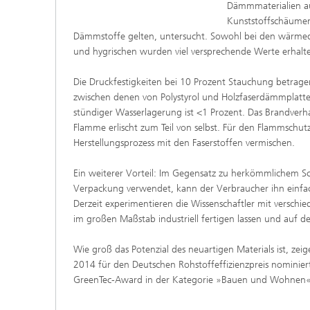
Dämmmaterialien au
Kunststoffschäumen
Dämmstoffe gelten, untersucht. Sowohl bei den wärme
und hygrischen wurden viel versprechende Werte erhalt
Die Druckfestigkeiten bei 10 Prozent Stauchung betrage
zwischen denen von Polystyrol und Holzfaserdämmplatten
stündiger Wasserlagerung ist <1 Prozent. Das Brandver
Flamme erlischt zum Teil von selbst. Für den Flammschutz 
Herstellungsprozess mit den Faserstoffen vermischen.
Ein weiterer Vorteil: Im Gegensatz zu herkömmlichem Sch
Verpackung verwendet, kann der Verbraucher ihn einfa
Derzeit experimentieren die Wissenschaftler mit verschi
im großen Maßstab industriell fertigen lassen und auf de
Wie groß das Potenzial des neuartigen Materials ist, ze
2014 für den Deutschen Rohstoffeffizienzpreis nomini
GreenTec-Award in der Kategorie »Bauen und Wohnen«