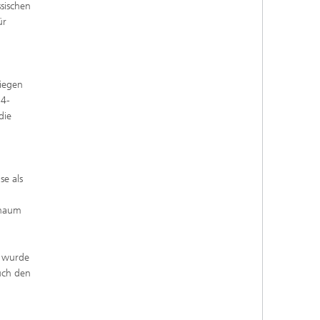
sischen
ür
liegen
24-
die
se als
chaum
g wurde
uch den