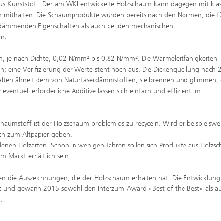
s Kunststoff. Der am WKI entwickelte Holzschaum kann dagegen mit klas
 mithalten. Die Schaumprodukte wurden bereits nach den Normen, die f
dämmenden Eigenschaften als auch bei den mechanischen
en.
n, je nach Dichte, 0,02 N/mm² bis 0,82 N/mm². Die Wärmeleitfähigkeiten 
; eine Verifizierung der Werte steht noch aus. Die Dickenquellung nach 
halten ähnelt dem von Naturfaserdämmstoffen; sie brennen und glimmen, 
eventuell erforderliche Additive lassen sich einfach und effizient im
aumstoff ist der Holzschaum problemlos zu recyceln. Wird er beispielswei
ch zum Altpapier geben.
edenen Holzarten. Schon in wenigen Jahren sollen sich Produkte aus Holzs
m Markt erhältlich sein.
igen die Auszeichnungen, die der Holzschaum erhalten hat. Die Entwicklun
ert und gewann 2015 sowohl den Interzum-Award »Best of the Best« als a
.